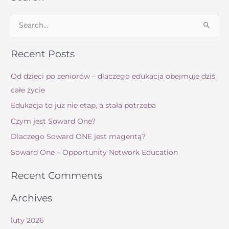
S
z
Recent Posts
u
k
Od dzieci po seniorów – dlaczego edukacja obejmuje dziś
a
całe życie
j
Edukacja to już nie etap, a stała potrzeba
d
Czym jest Soward One?
l
Dlaczego Soward ONE jest magentą?
a
:
Soward One – Opportunity Network Education
Recent Comments
Archives
luty 2026