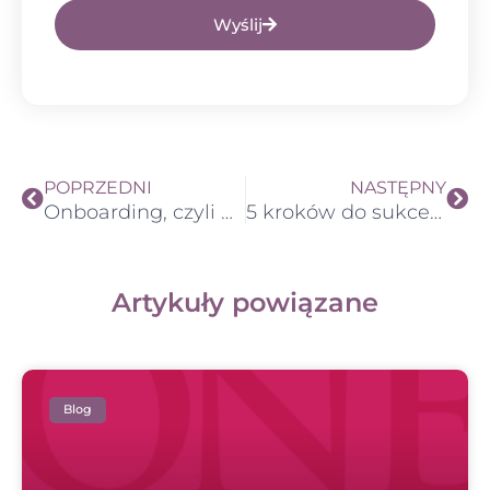
Wyślij
Prev
Nas
POPRZEDNI
NASTĘPNY
Onboarding, czyli proces wdrożenia nowego franczyzobiorcy
5 kroków do sukcesu z franczyzą edukacyjną
Artykuły powiązane
Blog