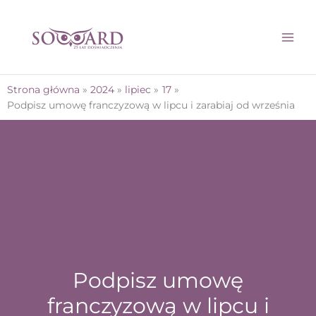
Strona główna
2024
lipiec
17
Podpisz umowę franczyzową w lipcu i zarabiaj od września
Podpisz umowę
franczyzową w lipcu i