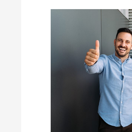
Franczyza,
czyli
sprawdzona
formuła