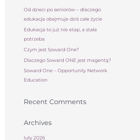
a
Od dzieci po seniorów – dlaczego
j
edukacja obejmuje dziś całe życie
d
Edukacja to już nie etap, a stała
l
potrzeba
a
Czym jest Soward One?
:
Dlaczego Soward ONE jest magentą?
Soward One – Opportunity Network
Education
Recent Comments
Archives
luty 2026