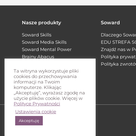
Nasze produkty
Soward
Soward Skills
Dlaczego Sowa
Soward Media Skills
EDU STREFA 
Soward Mental Power
Znajdź nas w P
Brainy Abacus
Polityka prywat
Brainy Sensory
Polityka zwrot
Enhancement
Ta witryna wykorzystuje pliki
cookies do przechowywania
informacji na Twoim
komputerze. Klikając
„Akceptuję”, wyrażasz zgodę na
użycie plików cookie. Więcej w
Polityce Prywatności
Ustawienia cookie
Akceptuję