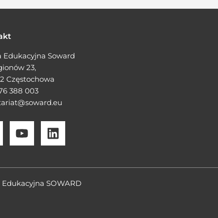
akt
 Edukacyjna Soward
egionów 23,
2 Częstochowa
76 388 003
tariat@soward.eu
pa Edukacyjna SOWARD